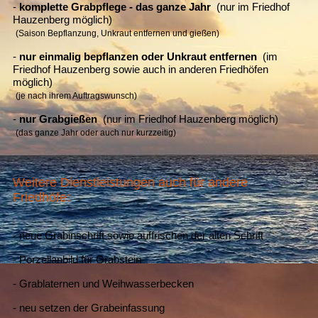
-
komplette Grabpflege - das ganze Jahr
(nur im Friedhof
Hauzenberg möglich)
(Saison Bepflanzung, Unkraut entfernen und gießen)
-
nur einmalig bepflanzen oder Unkraut entfernen
(im
Friedhof Hauzenberg sowie auch in anderen Friedhöfen
möglich)
(je nach ihrem Auftragswunsch)
-
nur Grabgießen
(nur im Friedhof Hauzenberg möglich)
(das ganze Jahr oder auch nur kurzzeitig)
Weitere Dienstleistungen auch für andere
Friedhöfe:
- neue Grabinschrift sowie auffrischen der alten Schrift
- Porzellanbild für Grabstein
- Grablaternen und Weihwasserbecken
- neu setzen der Grabeinfassung