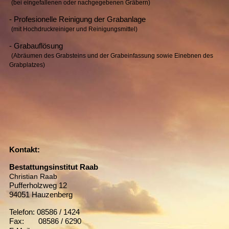
(bei eingefallenen oder nachgegebenen Gräbern)
- Profesionelle Reinigung der Grabanlage
(mit Hochdruckreiniger und Reinigungsmittel)
- Grabauflösung
(Abräumen des Grabsteins und der Grabeinfassung sowie Einebnen des
Grabplatzes)
Kontakt:
Bestattungsinstitut Raab
Christian Raab
Pufferholzweg 12
94051 Hauzenberg
Telefon: 08586 / 1424
Fax: 08586 / 6290