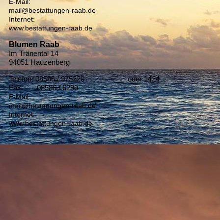
E-Mail:
mail@bestattungen-raab.de
Internet:
www.bestattungen-raab.de
Blumen Raab
Im Tränental 14
94051 Hauzenberg
Telefon: 08586 / 975220 oder 1424
Fax: 08586 / 6290
E-Mail:
mail@bestattungen-raab.de
Internet:
www.bestattungen-raab.de