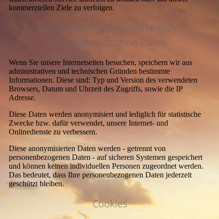
kommerziellen Ziele zu verfolgen.
Automatisch gespeicherte nicht
personenbezogene Daten
Wenn Sie unsere Internetseiten besuchen, speichern wir aus
administrativen und technischen Gründen bestimmte
Informationen. Diese sind: Typ und Version des verwendeten
Browsers, Datum und Uhrzeit des Zugriffs, sowie die IP
Adresse.
Diese Daten werden anonymisiert und lediglich für statistische
Zwecke bzw. dafür verwendet, unsere Internet- und
Onlinedienste zu verbessern.
Diese anonymisierten Daten werden - getrennt von
personenbezogenen Daten - auf sicheren Systemen gespeichert
und können keinen individuellen Personen zugeordnet werden.
Das bedeutet, dass Ihre personenbezogenen Daten jederzeit
geschützt bleiben.
Cookies