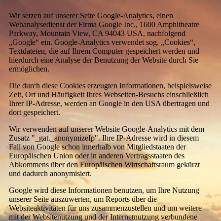
Wir setzen auf unserer Seite Google-Analytics, einen
Webanalysedienst der Firma Google Inc., 1600 Amphitheatre
Parkway, Mountain View, CA 94043 USA, nachfolgend
„Google“ ein. Google-Analytics verwendet sog. „Cookies“,
Textdateien, die auf Ihrem Computer gespeichert werden und
hierdurch eine Analyse der Benutzung der Website durch Sie
ermöglichen.
Die durch diese Cookies erzeugten Informationen, beispielsweise
Zeit, Ort und Häufigkeit Ihres Webseiten-Besuchs einschließlich
Ihrer IP-Adresse, werden an Google in den USA übertragen und
dort gespeichert.
Wir verwenden auf unserer Website Google-Analytics mit dem
Zusatz "_gat._anonymizeIp". Ihre IP-Adresse wird in diesem
Fall von Google schon innerhalb von Mitgliedstaaten der
Europäischen Union oder in anderen Vertragsstaaten des
Abkommens über den Europäischen Wirtschaftsraum gekürzt
und dadurch anonymisiert.
Google wird diese Informationen benutzen, um Ihre Nutzung
unserer Seite auszuwerten, um Reports über die
Websiteaktivitäten für uns zusammenzustellen und um weitere
mit der Websitenutzung und der Internetnutzung verbundene