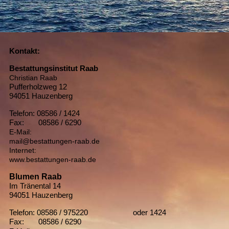
Kontakt:
Bestattungsinstitut Raab
Christian Raab
Pufferholzweg 12
94051 Hauzenberg
Telefon: 08586 / 1424
Fax: 08586 / 6290
E-Mail:
mail@bestattungen-raab.de
Internet:
www.bestattungen-raab.de
Blumen Raab
Im Tränental 14
94051 Hauzenberg
Telefon: 08586 / 975220 oder 1424
Fax: 08586 / 6290