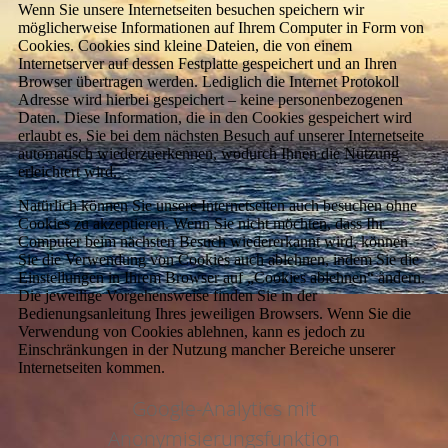
Wenn Sie unsere Internetseiten besuchen speichern wir
möglicherweise Informationen auf Ihrem Computer in Form von
Cookies. Cookies sind kleine Dateien, die von einem
Internetserver auf dessen Festplatte gespeichert und an Ihren
Browser übertragen werden. Lediglich die Internet Protokoll
Adresse wird hierbei gespeichert – keine personenbezogenen
Daten. Diese Information, die in den Cookies gespeichert wird
erlaubt es, Sie bei dem nächsten Besuch auf unserer Internetseite
automatisch wiederzuerkennen, wodurch Ihnen die Nutzung
erleichtert wird.
Natürlich können Sie unsere Internetseiten auch besuchen ohne
Cookies zu akzeptieren. Wenn Sie nicht möchten, dass Ihr
Computer beim nächsten Besuch wiedererkannt wird, können
Sie die Verwendung von Cookies auch ablehnen, indem Sie die
Einstellungen in Ihrem Browser auf „Cookies ablehnen“ ändern.
Die jeweilige Vorgehensweise finden Sie in der
Bedienungsanleitung Ihres jeweiligen Browsers. Wenn Sie die
Verwendung von Cookies ablehnen, kann es jedoch zu
Einschränkungen in der Nutzung mancher Bereiche unserer
Internetseiten kommen.
Google-Analytics mit
Anonymisierungsfunktion