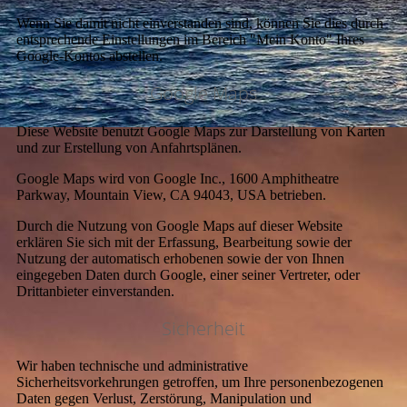
Wenn Sie damit nicht einverstanden sind, können Sie dies durch
entsprechende Einstellungen im Bereich "Mein Konto" Ihres
Google-Kontos abstellen.
Google Maps
Diese Website benutzt Google Maps zur Darstellung von Karten
und zur Erstellung von Anfahrtsplänen.
Google Maps wird von Google Inc., 1600 Amphitheatre
Parkway, Mountain View, CA 94043, USA betrieben.
Durch die Nutzung von Google Maps auf dieser Website
erklären Sie sich mit der Erfassung, Bearbeitung sowie der
Nutzung der automatisch erhobenen sowie der von Ihnen
eingegeben Daten durch Google, einer seiner Vertreter, oder
Drittanbieter einverstanden.
Sicherheit
Wir haben technische und administrative
Sicherheitsvorkehrungen getroffen, um Ihre personenbezogenen
Daten gegen Verlust, Zerstörung, Manipulation und