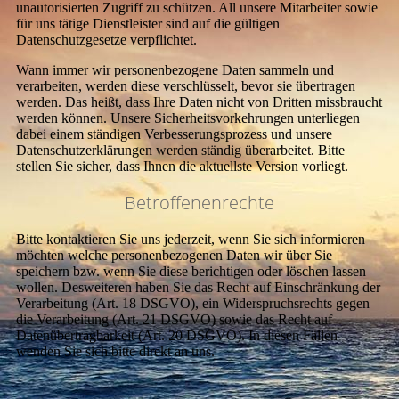
unautorisierten Zugriff zu schützen. All unsere Mitarbeiter sowie
für uns tätige Dienstleister sind auf die gültigen
Datenschutzgesetze verpflichtet.
Wann immer wir personenbezogene Daten sammeln und
verarbeiten, werden diese verschlüsselt, bevor sie übertragen
werden. Das heißt, dass Ihre Daten nicht von Dritten missbraucht
werden können. Unsere Sicherheitsvorkehrungen unterliegen
dabei einem ständigen Verbesserungsprozess und unsere
Datenschutzerklärungen werden ständig überarbeitet. Bitte
stellen Sie sicher, dass Ihnen die aktuellste Version vorliegt.
Betroffenenrechte
Bitte kontaktieren Sie uns jederzeit, wenn Sie sich informieren
möchten welche personenbezogenen Daten wir über Sie
speichern bzw. wenn Sie diese berichtigen oder löschen lassen
wollen. Desweiteren haben Sie das Recht auf Einschränkung der
Verarbeitung (Art. 18 DSGVO), ein Widerspruchsrechts gegen
die Verarbeitung (Art. 21 DSGVO) sowie das Recht auf
Datenübertragbarkeit (Art. 20 DSGVO). In diesen Fällen
wenden Sie sich bitte direkt an uns.