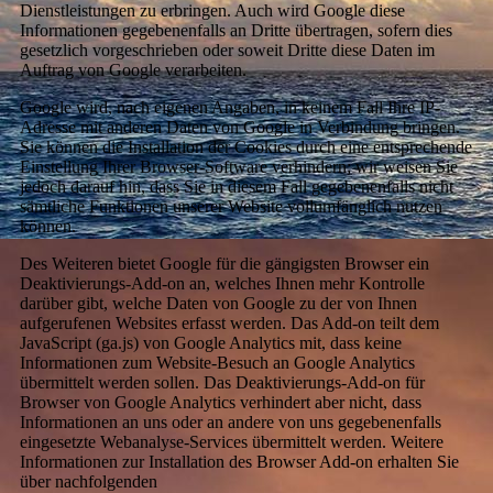
Dienstleistungen zu erbringen. Auch wird Google diese
Informationen gegebenenfalls an Dritte übertragen, sofern dies
gesetzlich vorgeschrieben oder soweit Dritte diese Daten im
Auftrag von Google verarbeiten.
Google wird, nach eigenen Angaben, in keinem Fall Ihre IP-
Adresse mit anderen Daten von Google in Verbindung bringen.
Sie können die Installation der Cookies durch eine entsprechende
Einstellung Ihrer Browser-Software verhindern; wir weisen Sie
jedoch darauf hin, dass Sie in diesem Fall gegebenenfalls nicht
sämtliche Funktionen unserer Website vollumfänglich nutzen
können.
Des Weiteren bietet Google für die gängigsten Browser ein
Deaktivierungs-Add-on an, welches Ihnen mehr Kontrolle
darüber gibt, welche Daten von Google zu der von Ihnen
aufgerufenen Websites erfasst werden. Das Add-on teilt dem
JavaScript (ga.js) von Google Analytics mit, dass keine
Informationen zum Website-Besuch an Google Analytics
übermittelt werden sollen. Das Deaktivierungs-Add-on für
Browser von Google Analytics verhindert aber nicht, dass
Informationen an uns oder an andere von uns gegebenenfalls
eingesetzte Webanalyse-Services übermittelt werden. Weitere
Informationen zur Installation des Browser Add-on erhalten Sie
über nachfolgenden