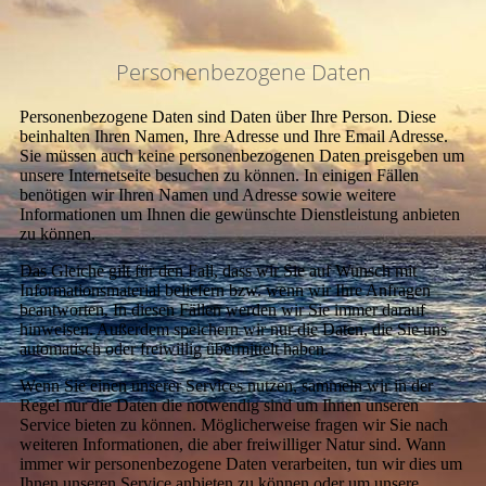
Personenbezogene Daten
Personenbezogene Daten sind Daten über Ihre Person. Diese
beinhalten Ihren Namen, Ihre Adresse und Ihre Email Adresse.
Sie müssen auch keine personenbezogenen Daten preisgeben um
unsere Internetseite besuchen zu können. In einigen Fällen
benötigen wir Ihren Namen und Adresse sowie weitere
Informationen um Ihnen die gewünschte Dienstleistung anbieten
zu können.
Das Gleiche gilt für den Fall, dass wir Sie auf Wunsch mit
Informationsmaterial beliefern bzw. wenn wir Ihre Anfragen
beantworten. In diesen Fällen werden wir Sie immer darauf
hinweisen. Außerdem speichern wir nur die Daten, die Sie uns
automatisch oder freiwillig übermittelt haben.
Wenn Sie einen unserer Services nutzen, sammeln wir in der
Regel nur die Daten die notwendig sind um Ihnen unseren
Service bieten zu können. Möglicherweise fragen wir Sie nach
weiteren Informationen, die aber freiwilliger Natur sind. Wann
immer wir personenbezogene Daten verarbeiten, tun wir dies um
Ihnen unseren Service anbieten zu können oder um unsere