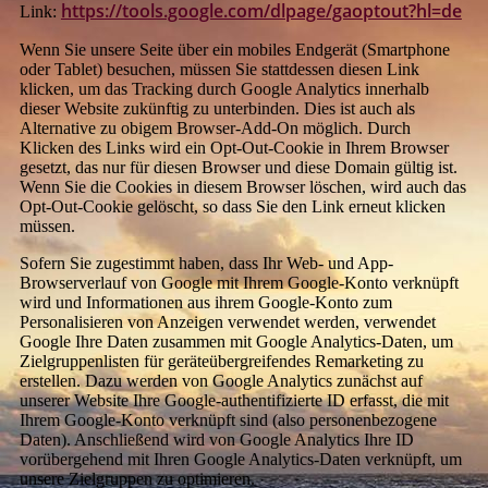
https://tools.google.com/dlpage/gaoptout?hl=de
Link:
Wenn Sie unsere Seite über ein mobiles Endgerät (Smartphone
oder Tablet) besuchen, müssen Sie stattdessen diesen Link
klicken, um das Tracking durch Google Analytics innerhalb
dieser Website zukünftig zu unterbinden. Dies ist auch als
Alternative zu obigem Browser-Add-On möglich. Durch
Klicken des Links wird ein Opt-Out-Cookie in Ihrem Browser
gesetzt, das nur für diesen Browser und diese Domain gültig ist.
Wenn Sie die Cookies in diesem Browser löschen, wird auch das
Opt-Out-Cookie gelöscht, so dass Sie den Link erneut klicken
müssen.
Sofern Sie zugestimmt haben, dass Ihr Web- und App-
Browserverlauf von Google mit Ihrem Google-Konto verknüpft
wird und Informationen aus ihrem Google-Konto zum
Personalisieren von Anzeigen verwendet werden, verwendet
Google Ihre Daten zusammen mit Google Analytics-Daten, um
Zielgruppenlisten für geräteübergreifendes Remarketing zu
erstellen. Dazu werden von Google Analytics zunächst auf
unserer Website Ihre Google-authentifizierte ID erfasst, die mit
Ihrem Google-Konto verknüpft sind (also personenbezogene
Daten). Anschließend wird von Google Analytics Ihre ID
vorübergehend mit Ihren Google Analytics-Daten verknüpft, um
unsere Zielgruppen zu optimieren.