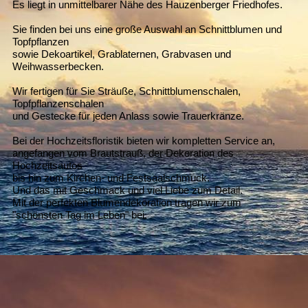
Es liegt in unmittelbarer Nähe des Hauzenberger Friedhofes.
Sie finden bei uns eine große Auswahl an Schnittblumen und
Topfpflanzen
sowie Dekoartikel, Grablaternen, Grabvasen und
Weihwasserbecken.
Wir fertigen für Sie Sträuße, Schnittblumenschalen,
Topfpflanzenschalen
und Gestecke für jeden Anlass sowie Trauerkränze.
Bei der Hochzeitsfloristik bieten wir kompletten Service an,
angefangen vom Brautstrauß, der Dekoration des
Hochzeitsautos
bis hin zum Kirchen- und Festsaalschmuck.
Und das mit Geschmack und viel Liebe zum Detail.
Mit der perfekten Blumendekoration tragen wir zum
"schönsten Tag im Leben" bei.