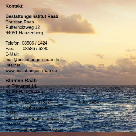
Kontakt:
Bestattungsinstitut Raab
Christian Raab
Pufferholzweg 12
94051 Hauzenberg
Telefon: 08586 / 1424
Fax: 08586 / 6290
E-Mail:
mail@bestattungen-raab.de
Internet:
www.bestattungen-raab.de
Blumen Raab
Im Tränental 14
94051 Hauzenberg
Telefon: 08586 / 975220 oder 1424
Fax: 08586 / 6290
E-Mail:
mail@bestattungen-raab.de
Internet:
www.bestattungen-raab.de