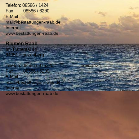
Telefon: 08586 / 1424
Fax: 08586 / 6290
E-Mail:
mail@bestattungen-raab.de
Internet:
www.bestattungen-raab.de
Blumen Raab
Im Tränental 14
94051 Hauzenberg
Telefon: 08586 / 975220 oder 1424
Fax: 08586 / 6290
E-Mail:
mail@bestattungen-raab.de
Internet:
www.bestattungen-raab.de