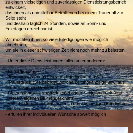
zu einem vielseitigen und zuverlässigen Dienstleistungsbetrieb
entwickelt,
das ihnen als unmittelbar Betroffenen bei einem Trauerfall zur
Seite steht
und deshalb täglich 24 Stunden, sowie an Sonn- und
Feiertagen erreichbar ist.
Wir möchten ihnen so viele Erledigungen wie möglich
abnehmen,
um sie in dieser schwierigen Zeit nicht noch mehr zu belasten.
Unter diese Dienstleistungen fallen unter anderem:
- Behördengänge
- Terminabsprachen (Pfarramt, Friedhofsamt usw.)
- Trauerdruck (Sterbebilder, örtliche Zeitungsanzeige usw. aus
unserer eigenen Druckerei)
- Blumenschmuck sowie dazugehöriger Schleifendruck (aus
unserem eigenen Blumengeschäft)
- verschiedene Dienstleistungen in den zuständigen Friedhöfen
und Kirchen
- erfüllen ihrer individuellen Wünsche soweit möglich